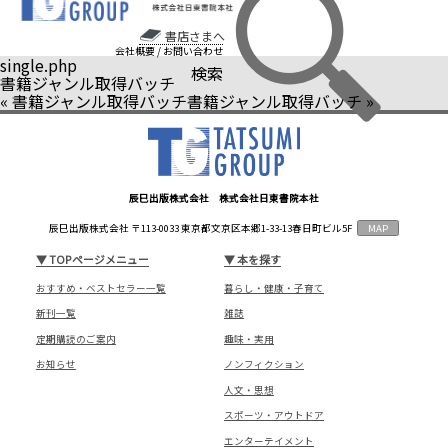
書店さまへ
会社概要
/
お問い合わせ
single.php
検索
書籍ジャンル取得バッチ
«
書籍ジャンル取得バッチ
書籍ジャンル取得バッチ
»
辰巳出版株式会社 株式会社日東書院本社
辰巳出版株式会社 〒113-0033 東京都文京区本郷1-33-13春日町ビル5F
MAP
▼
TOPページメニュー
▼
本を探す
おすすめ・ベストセラー一覧
暮らし・健康・子育て
新刊一覧
雑誌
定期購読のご案内
趣味・実用
お知らせ
ノンフィクション
人文・思想
スポーツ・アウトドア
エンターテイメント