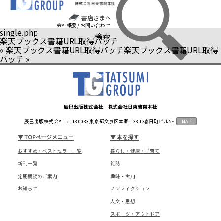
書店さまへ
会社概要
/
お問い合わせ
single.php
検索
楽天ブックス書籍URL取得バッチ
«
楽天ブックス書籍URL取得バッチ
楽天ブックス書籍URL取得
バッチ
»
辰巳出版株式会社 株式会社日東書院本社
辰巳出版株式会社 〒113-0033 東京都文京区本郷1-33-13春日町ビル5F
MAP
▼
TOPページメニュー
▼
本を探す
おすすめ・ベストセラー一覧
暮らし・健康・子育て
新刊一覧
雑誌
定期購読のご案内
趣味・実用
お知らせ
ノンフィクション
人文・思想
スポーツ・アウトドア