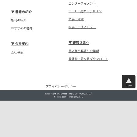
エンターテイメント
アート・建築・デザイン
▼
書籍の紹介
文学・評論
新刊の紹介
科学・テクノロジー
おすすめの書籍
▼
書店さまへ
▼
会社案内
書店様へ耳寄りな情報
会社概要
販促物・注文書ダウンロード
TOPへ
プライバシーポリシー
Copyright TATSUMI PUBLISHING CO.,LTD./
Nitto Shoin Honsha CO.,LTD