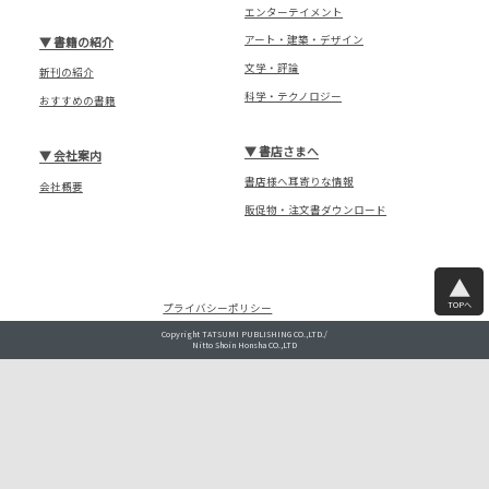
エンターテイメント
アート・建築・デザイン
▼
書籍の紹介
文学・評論
新刊の紹介
科学・テクノロジー
おすすめの書籍
▼
書店さまへ
▼
会社案内
書店様へ耳寄りな情報
会社概要
販促物・注文書ダウンロード
TOPへ
プライバシーポリシー
Copyright TATSUMI PUBLISHING CO.,LTD./
Nitto Shoin Honsha CO.,LTD