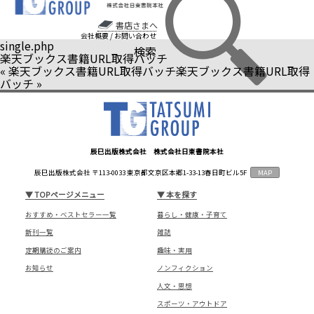
書店さまへ
会社概要
/
お問い合わせ
single.php
検索
楽天ブックス書籍URL取得バッチ
«
楽天ブックス書籍URL取得バッチ
楽天ブックス書籍URL取得
バッチ
»
辰巳出版株式会社 株式会社日東書院本社
辰巳出版株式会社 〒113-0033 東京都文京区本郷1-33-13春日町ビル5F
MAP
▼
TOPページメニュー
▼
本を探す
おすすめ・ベストセラー一覧
暮らし・健康・子育て
新刊一覧
雑誌
定期購読のご案内
趣味・実用
お知らせ
ノンフィクション
人文・思想
スポーツ・アウトドア