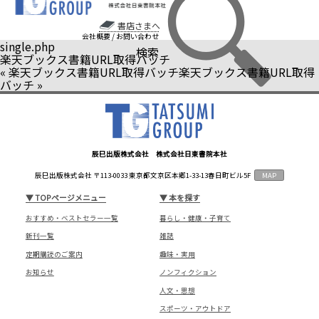
書店さまへ
会社概要
/
お問い合わせ
single.php
検索
楽天ブックス書籍URL取得バッチ
«
楽天ブックス書籍URL取得バッチ
楽天ブックス書籍URL取得
バッチ
»
辰巳出版株式会社 株式会社日東書院本社
辰巳出版株式会社 〒113-0033 東京都文京区本郷1-33-13春日町ビル5F
MAP
▼
TOPページメニュー
▼
本を探す
おすすめ・ベストセラー一覧
暮らし・健康・子育て
新刊一覧
雑誌
定期購読のご案内
趣味・実用
お知らせ
ノンフィクション
人文・思想
スポーツ・アウトドア