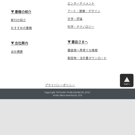
エンターテイメント
アート・建築・デザイン
▼
書籍の紹介
文学・評論
新刊の紹介
科学・テクノロジー
おすすめの書籍
▼
書店さまへ
▼
会社案内
書店様へ耳寄りな情報
会社概要
販促物・注文書ダウンロード
TOPへ
プライバシーポリシー
Copyright TATSUMI PUBLISHING CO.,LTD./
Nitto Shoin Honsha CO.,LTD