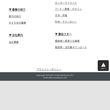
エンターテイメント
アート・建築・デザイン
▼
書籍の紹介
文学・評論
新刊の紹介
科学・テクノロジー
おすすめの書籍
▼
書店さまへ
▼
会社案内
書店様へ耳寄りな情報
会社概要
販促物・注文書ダウンロード
TOPへ
プライバシーポリシー
Copyright TATSUMI PUBLISHING CO.,LTD./
Nitto Shoin Honsha CO.,LTD