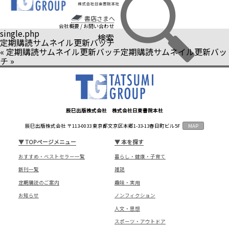
書店さまへ
会社概要
/
お問い合わせ
single.php
検索
定期購読サムネイル更新バッチ
«
定期購読サムネイル更新バッチ
定期購読サムネイル更新バッ
チ
»
辰巳出版株式会社 株式会社日東書院本社
辰巳出版株式会社 〒113-0033 東京都文京区本郷1-33-13春日町ビル5F
MAP
▼
TOPページメニュー
▼
本を探す
おすすめ・ベストセラー一覧
暮らし・健康・子育て
新刊一覧
雑誌
定期購読のご案内
趣味・実用
お知らせ
ノンフィクション
人文・思想
スポーツ・アウトドア