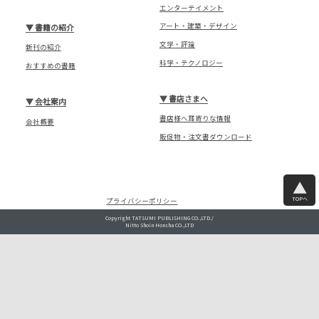
エンターテイメント
アート・建築・デザイン
▼
書籍の紹介
文学・評論
新刊の紹介
科学・テクノロジー
おすすめの書籍
▼
書店さまへ
▼
会社案内
書店様へ耳寄りな情報
会社概要
販促物・注文書ダウンロード
TOPへ
プライバシーポリシー
Copyright TATSUMI PUBLISHING CO.,LTD./
Nitto Shoin Honsha CO.,LTD