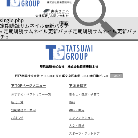
書店さまへ
会社概要
/
お問い合わせ
single.php
検索
定期購読サムネイル更新バッチ
«
定期購読サムネイル更新バッチ
定期購読サムネイル更新バッ
チ
»
辰巳出版株式会社 株式会社日東書院本社
辰巳出版株式会社 〒113-0033 東京都文京区本郷1-33-13春日町ビル5F
MAP
▼
TOPページメニュー
▼
本を探す
おすすめ・ベストセラー一覧
暮らし・健康・子育て
新刊一覧
雑誌
定期購読のご案内
趣味・実用
お知らせ
ノンフィクション
人文・思想
スポーツ・アウトドア