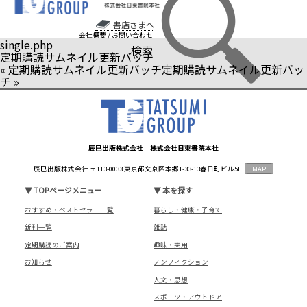
書店さまへ
会社概要
/
お問い合わせ
single.php
検索
定期購読サムネイル更新バッチ
«
定期購読サムネイル更新バッチ
定期購読サムネイル更新バッ
チ
»
辰巳出版株式会社 株式会社日東書院本社
辰巳出版株式会社 〒113-0033 東京都文京区本郷1-33-13春日町ビル5F
MAP
▼
TOPページメニュー
▼
本を探す
おすすめ・ベストセラー一覧
暮らし・健康・子育て
新刊一覧
雑誌
定期購読のご案内
趣味・実用
お知らせ
ノンフィクション
人文・思想
スポーツ・アウトドア