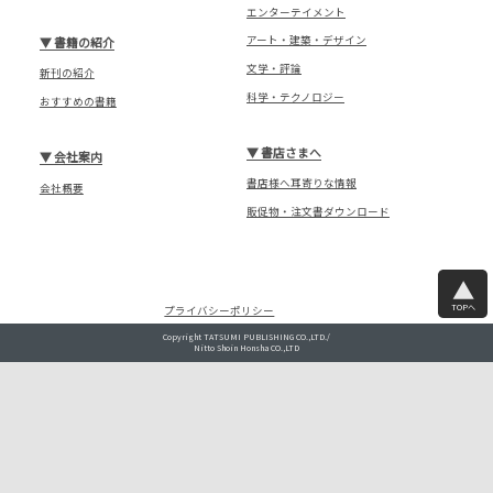
エンターテイメント
アート・建築・デザイン
▼
書籍の紹介
文学・評論
新刊の紹介
科学・テクノロジー
おすすめの書籍
▼
書店さまへ
▼
会社案内
書店様へ耳寄りな情報
会社概要
販促物・注文書ダウンロード
TOPへ
プライバシーポリシー
Copyright TATSUMI PUBLISHING CO.,LTD./
Nitto Shoin Honsha CO.,LTD