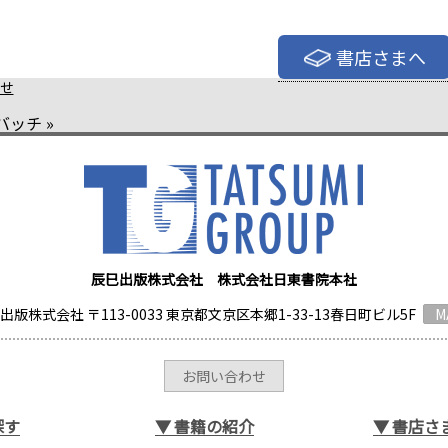
書店さまへ
せ
バッチ
»
辰巳出版株式会社 株式会社日東書院本社
出版株式会社 〒113-0033 東京都文京区本郷1-33-13春日町ビル5F
M
お問い合わせ
探す
▼
書籍の紹介
▼
書店さ