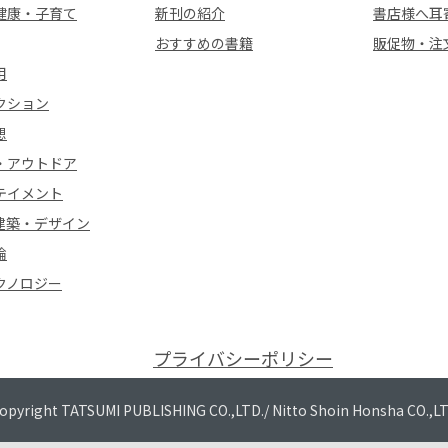
健康・子育て
新刊の紹介
書店様へ耳
おすすめの書籍
販促物・注
用
クション
想
・アウトドア
テイメント
建築・デザイン
論
クノロジー
プライバシーポリシー
opyright TATSUMI PUBLISHING CO.,LTD./
Nitto Shoin Honsha CO.,L