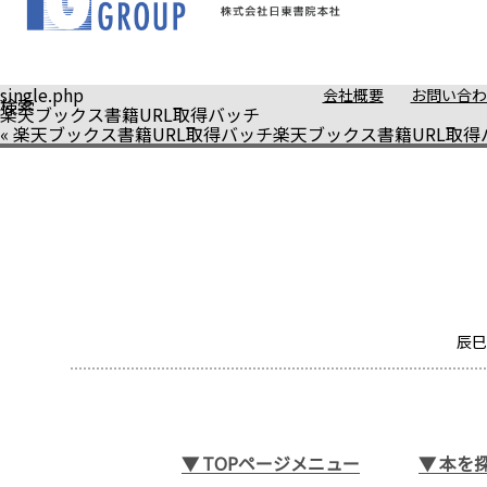
single.php
会社概要
お問い合わ
検索
楽天ブックス書籍URL取得バッチ
«
楽天ブックス書籍URL取得バッチ
楽天ブックス書籍URL取得
辰巳
▼
TOPページメニュー
▼
本を