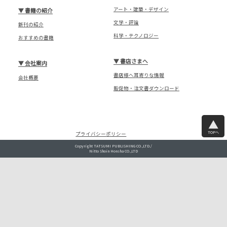
アート・建築・デザイン
▼
書籍の紹介
文学・評論
新刊の紹介
科学・テクノロジー
おすすめの書籍
▼
書店さまへ
▼
会社案内
書店様へ耳寄りな情報
会社概要
販促物・注文書ダウンロード
TOPへ
プライバシーポリシー
Copyright TATSUMI PUBLISHING CO.,LTD./
Nitto Shoin Honsha CO.,LTD