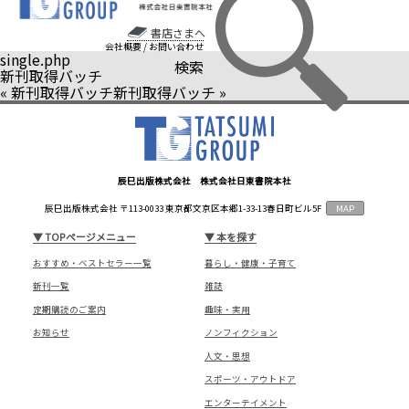
書店さまへ
会社概要
/
お問い合わせ
single.php
検索
新刊取得バッチ
«
新刊取得バッチ
新刊取得バッチ
»
辰巳出版株式会社 株式会社日東書院本社
辰巳出版株式会社 〒113-0033 東京都文京区本郷1-33-13春日町ビル5F
MAP
▼
TOPページメニュー
▼
本を探す
おすすめ・ベストセラー一覧
暮らし・健康・子育て
新刊一覧
雑誌
定期購読のご案内
趣味・実用
お知らせ
ノンフィクション
人文・思想
スポーツ・アウトドア
エンターテイメント