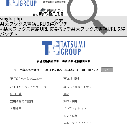
書店さまへ
会社概要
/
お問い合わせ
single.php
検索
楽天ブックス書籍URL取得バッチ
«
楽天ブックス書籍URL取得バッチ
楽天ブックス書籍URL取得
バッチ
»
辰巳出版株式会社 株式会社日東書院本社
辰巳出版株式会社 〒113-0033 東京都文京区本郷1-33-13春日町ビル5F
MAP
▼
TOPページメニュー
▼
本を探す
おすすめ・ベストセラー一覧
暮らし・健康・子育て
新刊一覧
雑誌
定期購読のご案内
趣味・実用
お知らせ
ノンフィクション
人文・思想
スポーツ・アウトドア