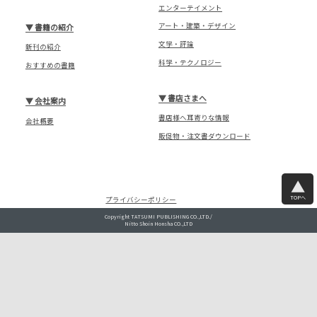
エンターテイメント
アート・建築・デザイン
▼
書籍の紹介
文学・評論
新刊の紹介
科学・テクノロジー
おすすめの書籍
▼
書店さまへ
▼
会社案内
書店様へ耳寄りな情報
会社概要
販促物・注文書ダウンロード
TOPへ
プライバシーポリシー
Copyright TATSUMI PUBLISHING CO.,LTD./
Nitto Shoin Honsha CO.,LTD