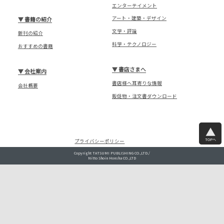
エンターテイメント
アート・建築・デザイン
▼
書籍の紹介
文学・評論
新刊の紹介
科学・テクノロジー
おすすめの書籍
▼
書店さまへ
▼
会社案内
書店様へ耳寄りな情報
会社概要
販促物・注文書ダウンロード
TOPへ
プライバシーポリシー
Copyright TATSUMI PUBLISHING CO.,LTD./
Nitto Shoin Honsha CO.,LTD