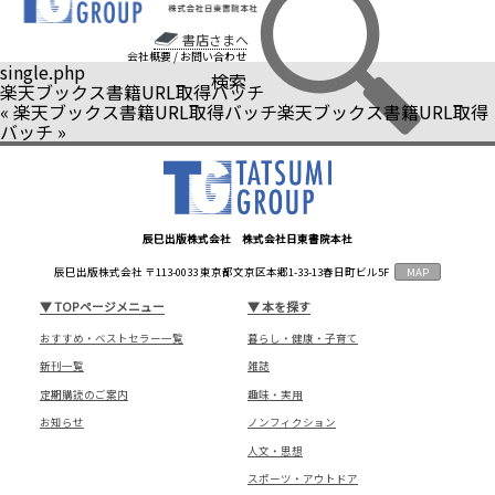
書店さまへ
会社概要
/
お問い合わせ
single.php
検索
楽天ブックス書籍URL取得バッチ
«
楽天ブックス書籍URL取得バッチ
楽天ブックス書籍URL取得
バッチ
»
辰巳出版株式会社 株式会社日東書院本社
辰巳出版株式会社 〒113-0033 東京都文京区本郷1-33-13春日町ビル5F
MAP
▼
TOPページメニュー
▼
本を探す
おすすめ・ベストセラー一覧
暮らし・健康・子育て
新刊一覧
雑誌
定期購読のご案内
趣味・実用
お知らせ
ノンフィクション
人文・思想
スポーツ・アウトドア