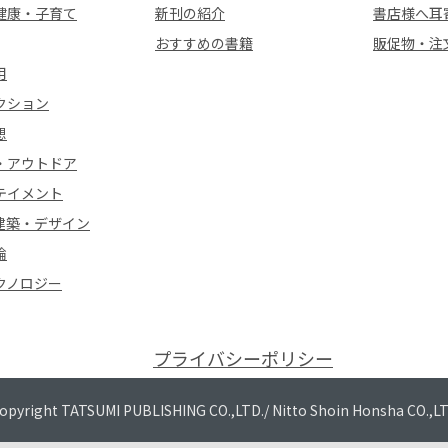
健康・子育て
新刊の紹介
書店様へ耳
おすすめの書籍
販促物・注
用
クション
想
・アウトドア
テイメント
建築・デザイン
論
クノロジー
プライバシーポリシー
opyright TATSUMI PUBLISHING CO.,LTD./
Nitto Shoin Honsha CO.,L