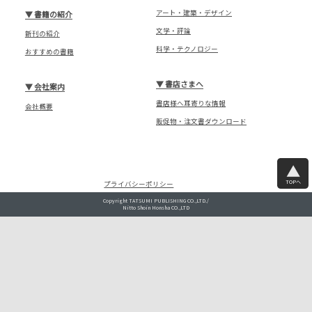
アート・建築・デザイン
▼
書籍の紹介
文学・評論
新刊の紹介
科学・テクノロジー
おすすめの書籍
▼
書店さまへ
▼
会社案内
書店様へ耳寄りな情報
会社概要
販促物・注文書ダウンロード
TOPへ
プライバシーポリシー
Copyright TATSUMI PUBLISHING CO.,LTD./
Nitto Shoin Honsha CO.,LTD