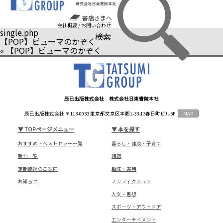
書店さまへ
会社概要
/
お問い合わせ
single.php
検索
【POP】ピューマのかぞく
«
【POP】ピューマのかぞく
辰巳出版株式会社 株式会社日東書院本社
辰巳出版株式会社 〒113-0033 東京都文京区本郷1-33-13春日町ビル5F
MAP
▼
TOPページメニュー
▼
本を探す
おすすめ・ベストセラー一覧
暮らし・健康・子育て
新刊一覧
雑誌
定期購読のご案内
趣味・実用
お知らせ
ノンフィクション
人文・思想
スポーツ・アウトドア
エンターテイメント