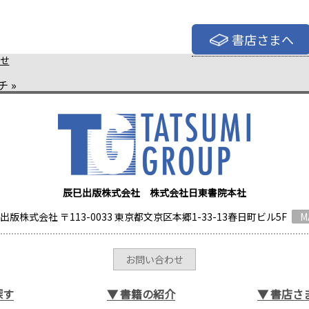
書店さまへ
せ
チ
»
辰巳出版株式会社 株式会社日東書院本社
出版株式会社 〒113-0033 東京都文京区本郷1-33-13春日町ビル5F
M
お問い合わせ
探す
▼
書籍の紹介
▼
書店さ