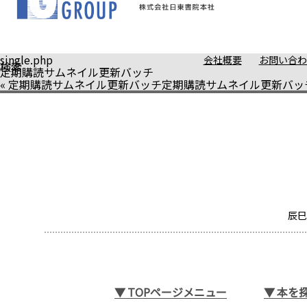
single.php
会社概要
お問い合わ
検索
定期購読サムネイル更新バッチ
«
定期購読サムネイル更新バッチ
定期購読サムネイル更新バッ
辰巳
▼
TOPページメニュー
▼
本を