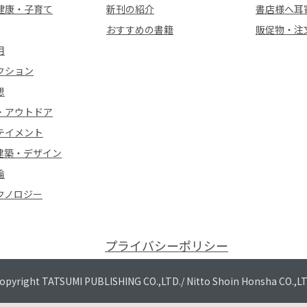
健康・子育て
新刊の紹介
書店様へ耳
おすすめの書籍
販促物・注
用
クション
想
・アウトドア
テイメント
建築・デザイン
論
クノロジー
プライバシーポリシー
opyright TATSUMI PUBLISHING CO.,LTD./
Nitto Shoin Honsha CO.,L