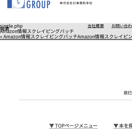
single.php
会社概要
お問い合わ
検索
Amazon情報スクレイピングバッチ
«
Amazon情報スクレイピングバッチ
Amazon情報スクレイピ
辰巳
▼
TOPページメニュー
▼
本を