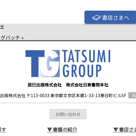
書店さまへ
せ
ングバッチ
»
辰巳出版株式会社 株式会社日東書院本社
出版株式会社 〒113-0033 東京都文京区本郷1-33-13春日町ビル5F
M
お問い合わせ
探す
▼
書籍の紹介
▼
書店さ