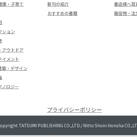
健康・子育て
新刊の紹介
書店様へ耳
おすすめの書籍
販促物・注
用
クション
想
・アウトドア
テイメント
建築・デザイン
論
クノロジー
プライバシーポリシー
opyright TATSUMI PUBLISHING CO.,LTD./
Nitto Shoin Honsha CO.,L